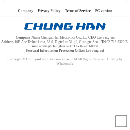
Company
Privacy Policy
Terms of Service
PC version
Company Name
ChunganHan Electronics Co., Ltd
CEO
Lee Sang-eui
Address
10F, Ace Techno1-cha, 38-9, Digital-ro 31-gil, Guro-gu, Seoul
Tel
02-718-3322
E-
mail
admin@ichunghan.co.kr
Fax
02-703-8958
Personal Information Protection Officer
Lee Sang-eui
Copyright ©
ChunganHan Electronics Co., Ltd
All Rights Reserved. Hosting by
Whalessoft
.