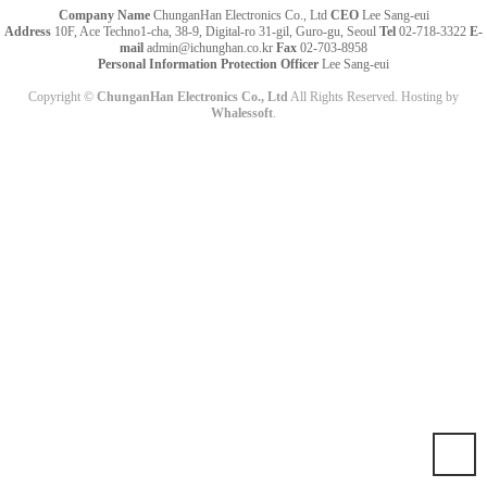
Company Name
ChunganHan Electronics Co., Ltd
CEO
Lee Sang-eui
Address
10F, Ace Techno1-cha, 38-9, Digital-ro 31-gil, Guro-gu, Seoul
Tel
02-718-3322
E-
mail
admin@ichunghan.co.kr
Fax
02-703-8958
Personal Information Protection Officer
Lee Sang-eui
Copyright ©
ChunganHan Electronics Co., Ltd
All Rights Reserved. Hosting by
Whalessoft
.