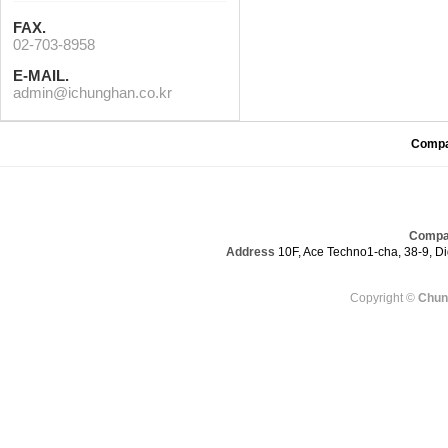
FAX.
02-703-8958
E-MAIL.
admin@ichunghan.co.kr
Comp
Compa
Address
10F, Ace Techno1-cha, 38-9, Dig
Copyright ©
Chun