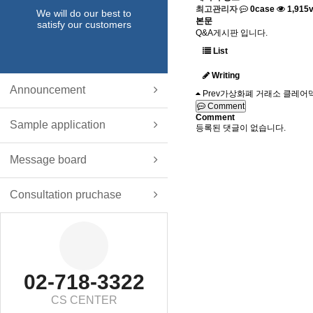
최고관리자
0case
1,915v
We will do our best to
본문
satisfy our customers
Q&A게시판 입니다.
List
Writing
Announcement
Prev
가상화폐 거래소 클레어덱스 
Comment
Comment
Sample application
등록된 댓글이 없습니다.
Message board
Consultation pruchase
02-718-3322
CS CENTER